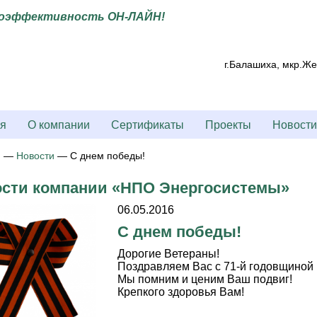
оэффективность ОН-ЛАЙН!
г.Балашиха, мкр.Же
я
О компании
Сертификаты
Проекты
Новости
я
—
Новости
—
С днем победы!
сти компании «НПО Энергосистемы»
06.05.2016
С днем победы!
Дорогие Ветераны!
Поздравляем Вас с 71-й годовщиной
Мы помним и ценим Ваш подвиг!
Крепкого здоровья Вам!